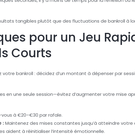
ues secondes, il y a moins de temps pour la réflexion ou le 
sultats tangibles plutôt que des fluctuations de bankroll à l
iques pour un Jeu Rapid
s Courts
z votre bankroll : décidez d’un montant à dépenser par ses
es en une seule session—évitez d’augmenter votre mise après 
-vous à €20–€30 par rafale.
 :
Maintenez des mises constantes jusqu’à atteindre votre o
 aident à réinitialiser l’intensité émotionnelle.