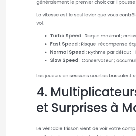
généralement le premier choix car il pousse l
La vitesse est le seul levier que vous cont
vol.
Turbo Speed
: Risque maximal ; crois
Fast Speed
: Risque-récompense équi
Normal Speed
: Rythme par défaut ; 
Slow Speed
: Conservateur ; accumula
Les joueurs en sessions courtes basculent s
4. Multiplicateu
et Surprises à Mo
Le véritable frisson vient de voir votre co