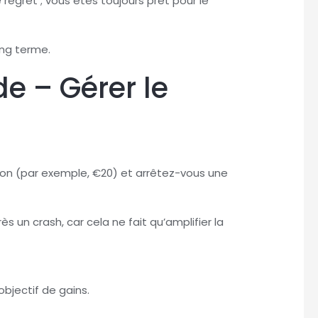
regret ; vous êtes toujours prêt pour le
ong terme.
e – Gérer le
sion (par exemple, €20) et arrêtez-vous une
un crash, car cela ne fait qu’amplifier la
bjectif de gains.