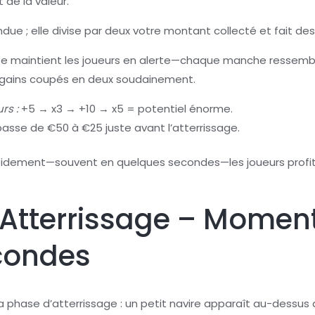
 de la valeur.
ue ; elle divise par deux votre montant collecté et fait desc
 maintient les joueurs en alerte—chaque manche ressemble
os gains coupés en deux soudainement.
rs :
+5 → x3 → +10 → x5 = potentiel énorme.
sse de €50 à €25 juste avant l’atterrissage.
ement—souvent en quelques secondes—les joueurs profitent
Atterrissage – Moment
condes
phase d’atterrissage : un petit navire apparaît au-dessus d