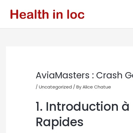
Skip
to
content
Post
navigation
AviaMasters : Crash G
/
Uncategorized
/ By
Alice Chatue
1. Introduction 
Rapides