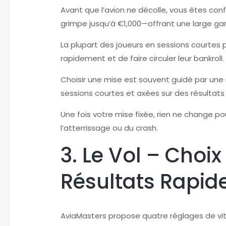
Avant que l’avion ne décolle, vous êtes con
grimpe jusqu’à €1,000—offrant une large ga
La plupart des joueurs en sessions courtes p
rapidement et de faire circuler leur bankroll.
Choisir une mise est souvent guidé par une r
sessions courtes et axées sur des résultats
Une fois votre mise fixée, rien ne change 
l’atterrissage ou du crash.
3. Le Vol – Choi
Résultats Rapid
AviaMasters propose quatre réglages de vites