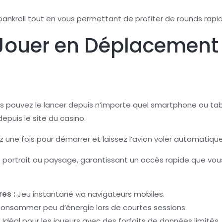
ankroll tout en vous permettant de profiter de rounds rapi
 Jouer en Déplacement 
ous pouvez le lancer depuis n’importe quel smartphone ou tab
depuis le site du casino.
ez une fois pour démarrer et laissez l’avion voler automatiq
e portrait ou paysage, garantissant un accès rapide que v
es :
Jeu instantané via navigateurs mobiles.
onsommer peu d’énergie lors de courtes sessions.
:
Idéal pour les joueurs avec des forfaits de données limités.