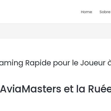
Home
Sobre
aming Rapide pour le Joueur à 
à AviaMasters et la Rué