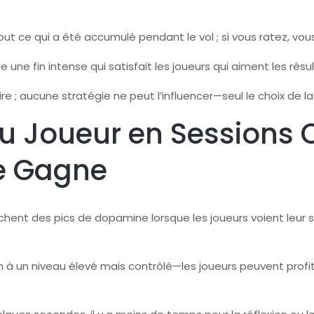
tout ce qui a été accumulé pendant le vol ; si vous ratez, vo
 fin intense qui satisfait les joueurs qui aiment les résu
re ; aucune stratégie ne peut l’influencer—seul le choix de 
du Joueur en Sessions 
ée Gagne
chent des pics de dopamine lorsque les joueurs voient leur
n à un niveau élevé mais contrôlé—les joueurs peuvent profi