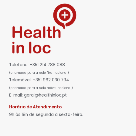
Telefone: +351 214 788 088
(chamada para a rede fixa nacional)
Telemóvel: +351 962 030 794
(chamada para a rede móvel nacional)
E-mail: geral@healthinloc.pt
Horário de Atendimento
9h às 18h de segunda à sexta-feira.