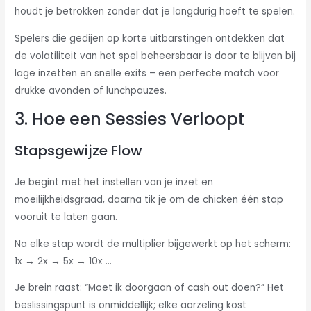
houdt je betrokken zonder dat je langdurig hoeft te spelen.
Spelers die gedijen op korte uitbarstingen ontdekken dat
de volatiliteit van het spel beheersbaar is door te blijven bij
lage inzetten en snelle exits – een perfecte match voor
drukke avonden of lunchpauzes.
3. Hoe een Sessies Verloopt
Stapsgewijze Flow
Je begint met het instellen van je inzet en
moeilijkheidsgraad, daarna tik je om de chicken één stap
vooruit te laten gaan.
Na elke stap wordt de multiplier bijgewerkt op het scherm:
1x → 2x → 5x → 10x …
Je brein raast: “Moet ik doorgaan of cash out doen?” Het
beslissingspunt is onmiddellijk; elke aarzeling kost