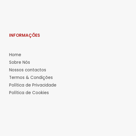
INFORMAÇÕES
Home
Sobre Nós
Nossos contactos
Termos & Condições
Política de Privacidade
Política de Cookies