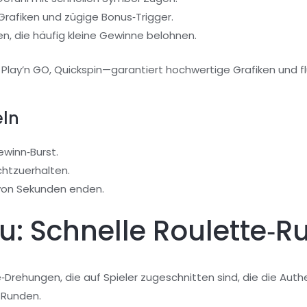
afiken und zügige Bonus‑Trigger.
, die häufig kleine Gewinne belohnen.
Play’n GO, Quickspin—garantiert hochwertige Grafiken und f
eln
ewinn‑Burst.
chtzuerhalten.
 von Sekunden enden.
Nu: Schnelle Roulette‑
e‑Drehungen, die auf Spieler zugeschnitten sind, die die Aut
 Runden.