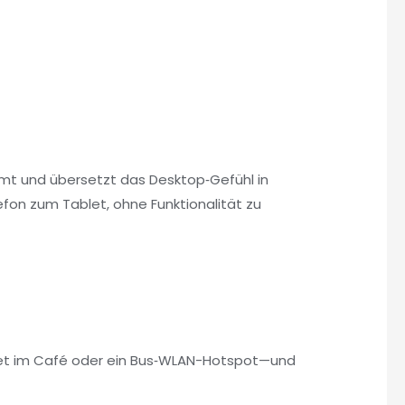
immt und übersetzt das Desktop‑Gefühl in
fon zum Tablet, ohne Funktionalität zu
blet im Café oder ein Bus‑WLAN-Hotspot—und