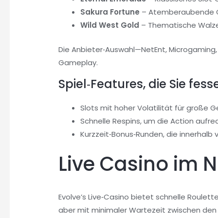
Sakura Fortune
– Atemberaubende Gr
Wild West Gold
– Thematische Walzen
Die Anbieter‑Auswahl—NetEnt, Microgaming, 
Gameplay.
Spiel‑Features, die Sie fess
Slots mit hoher Volatilität für große G
Schnelle Respins, um die Action aufre
Kurzzeit‑Bonus‑Runden, die innerhalb
Live Casino im 
Evolve’s Live‑Casino bietet schnelle Roulett
aber mit minimaler Wartezeit zwischen den