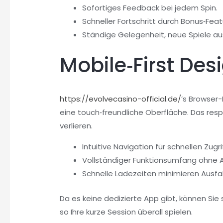
Sofortiges Feedback bei jedem Spin.
Schneller Fortschritt durch Bonus‑Feat
Ständige Gelegenheit, neue Spiele au
Mobile‑First Des
https://evolvecasino-official.de/
’s Browser-
eine touch‑freundliche Oberfläche. Das res
verlieren.
Intuitive Navigation für schnellen Zugri
Vollständiger Funktionsumfang ohne A
Schnelle Ladezeiten minimieren Ausfal
Da es keine dedizierte App gibt, können S
so Ihre kurze Session überall spielen.