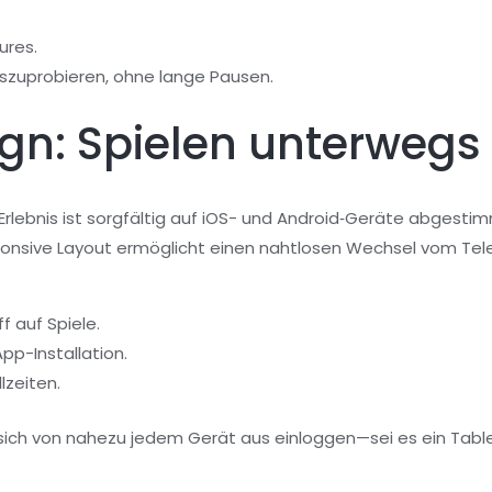
ures.
szuprobieren, ohne lange Pausen.
ign: Spielen unterwegs
Erlebnis ist sorgfältig auf iOS- und Android‑Geräte abgest
ponsive Layout ermöglicht einen nahtlosen Wechsel vom Tele
ff auf Spiele.
pp-Installation.
lzeiten.
ie sich von nahezu jedem Gerät aus einloggen—sei es ein Ta