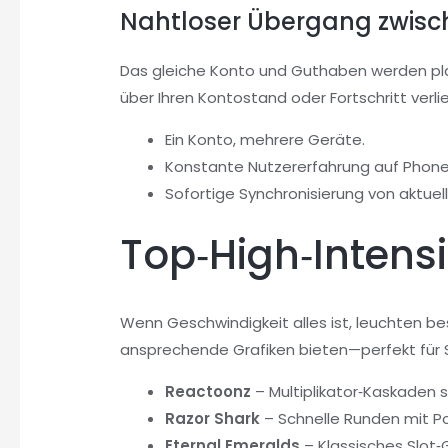
Nahtloser Übergang zwisc
Das gleiche Konto und Guthaben werden pla
über Ihren Kontostand oder Fortschritt verlie
Ein Konto, mehrere Geräte.
Konstante Nutzererfahrung auf Phone
Sofortige Synchronisierung von aktue
Top‑High‑Intens
Wenn Geschwindigkeit alles ist, leuchten be
ansprechende Grafiken bieten—perfekt für 
Reactoonz
– Multiplikator‑Kaskaden 
Razor Shark
– Schnelle Runden mit P
Eternal Emeralds
– Klassisches Slot‑