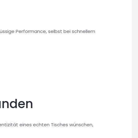
lüssige Performance, selbst bei schnellem
Runden
hentizität eines echten Tisches wünschen,