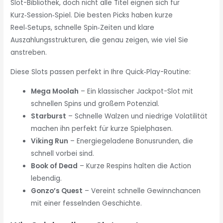
Slot-Bibliothek, doch nicht alle Titel eignen sich für
Kurz‑Session‑Spiel. Die besten Picks haben kurze
Reel‑Setups, schnelle Spin‑Zeiten und klare
Auszahlungsstrukturen, die genau zeigen, wie viel Sie
anstreben.
Diese Slots passen perfekt in Ihre Quick‑Play-Routine:
Mega Moolah
– Ein klassischer Jackpot-Slot mit
schnellen Spins und großem Potenzial.
Starburst
– Schnelle Walzen und niedrige Volatilität
machen ihn perfekt für kurze Spielphasen.
Viking Run
– Energiegeladene Bonusrunden, die
schnell vorbei sind.
Book of Dead
– Kurze Respins halten die Action
lebendig.
Gonzo’s Quest
– Vereint schnelle Gewinnchancen
mit einer fesselnden Geschichte.