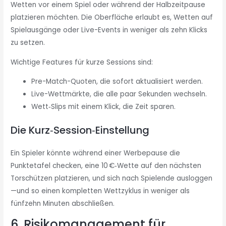
Wetten vor einem Spiel oder während der Halbzeitpause
platzieren möchten. Die Oberfläche erlaubt es, Wetten auf
Spielausgänge oder Live-Events in weniger als zehn Klicks
zu setzen.
Wichtige Features für kurze Sessions sind:
Pre-Match-Quoten, die sofort aktualisiert werden.
Live-Wettmärkte, die alle paar Sekunden wechseln.
Wett‑Slips mit einem Klick, die Zeit sparen.
Die Kurz‑Session‑Einstellung
Ein Spieler könnte während einer Werbepause die
Punktetafel checken, eine 10 €‑Wette auf den nächsten
Torschützen platzieren, und sich nach Spielende ausloggen
—und so einen kompletten Wettzyklus in weniger als
fünfzehn Minuten abschließen.
6. Risikomanagement für