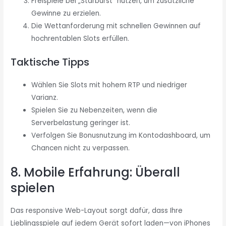
Freispiele bei „Starburst“ nutzen, um zusätzliche
Gewinne zu erzielen.
Die Wettanforderung mit schnellen Gewinnen auf
hochrentablen Slots erfüllen.
Taktische Tipps
Wählen Sie Slots mit hohem RTP und niedriger
Varianz.
Spielen Sie zu Nebenzeiten, wenn die
Serverbelastung geringer ist.
Verfolgen Sie Bonusnutzung im Kontodashboard, um
Chancen nicht zu verpassen.
8. Mobile Erfahrung: Überall
spielen
Das responsive Web-Layout sorgt dafür, dass Ihre
Lieblingsspiele auf jedem Gerät sofort laden—von iPhones