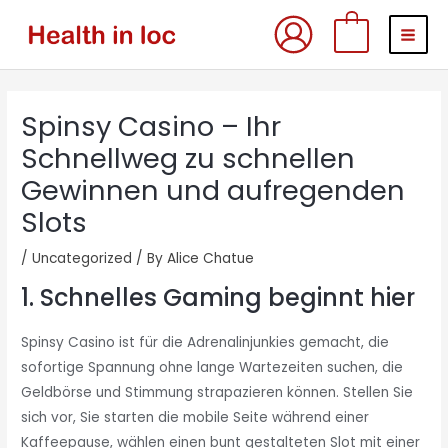
Skip
MAI
0
to
MEN
content
Post
Spinsy Casino – Ihr
navigation
Schnellweg zu schnellen
Gewinnen und aufregenden
Slots
/
Uncategorized
/ By
Alice Chatue
1. Schnelles Gaming beginnt hier
Spinsy Casino ist für die Adrenalinjunkies gemacht, die
sofortige Spannung ohne lange Wartezeiten suchen, die
Geldbörse und Stimmung strapazieren können. Stellen Sie
sich vor, Sie starten die mobile Seite während einer
Kaffeepause, wählen einen bunt gestalteten Slot mit einer