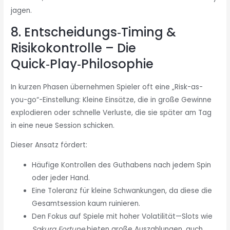
jagen.
8. Entscheidungs‑Timing &
Risikokontrolle – Die
Quick‑Play‑Philosophie
In kurzen Phasen übernehmen Spieler oft eine „Risk-as-
you-go“-Einstellung: Kleine Einsätze, die in große Gewinne
explodieren oder schnelle Verluste, die sie später am Tag
in eine neue Session schicken.
Dieser Ansatz fördert:
Häufige Kontrollen des Guthabens nach jedem Spin
oder jeder Hand.
Eine Toleranz für kleine Schwankungen, da diese die
Gesamtsession kaum ruinieren.
Den Fokus auf Spiele mit hoher Volatilität—Slots wie
Sakura Fortune
bieten große Auszahlungen, auch