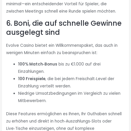
minimal—ein entscheidender Vorteil für Spieler, die
zwischen Meetings schnell eine Runde spielen möchten.
6. Boni, die auf schnelle Gewinne
ausgelegt sind
Evolve Casino bietet ein Willkommenspaket, das auch in
wenigen Minuten einfach zu beanspruchen ist:
100% Match‑Bonus
bis zu €1.000 auf drei
Einzahlungen.
100 Freispiele
, die bei jedem Freischalt‑Level der
Einzahlung verteilt werden.
Niedrige Umsatzbedingungen im Vergleich zu vielen
Mitbewerbern.
Diese Features ermöglichen es Ihnen, Ihr Guthaben schnell
zu erhöhen und direkt in hoch‑Auszahlungs‑Slots oder
Live‑Tische einzusteigen, ohne auf komplexe