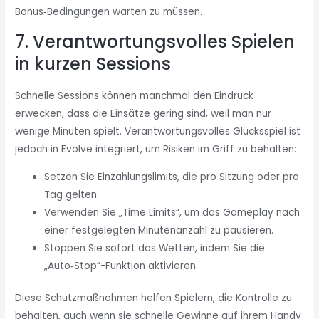
Bonus‑Bedingungen warten zu müssen.
7. Verantwortungsvolles Spielen
in kurzen Sessions
Schnelle Sessions können manchmal den Eindruck
erwecken, dass die Einsätze gering sind, weil man nur
wenige Minuten spielt. Verantwortungsvolles Glücksspiel ist
jedoch in Evolve integriert, um Risiken im Griff zu behalten:
Setzen Sie Einzahlungslimits, die pro Sitzung oder pro
Tag gelten.
Verwenden Sie „Time Limits“, um das Gameplay nach
einer festgelegten Minutenanzahl zu pausieren.
Stoppen Sie sofort das Wetten, indem Sie die
„Auto‑Stop“-Funktion aktivieren.
Diese Schutzmaßnahmen helfen Spielern, die Kontrolle zu
behalten, auch wenn sie schnelle Gewinne auf ihrem Handy