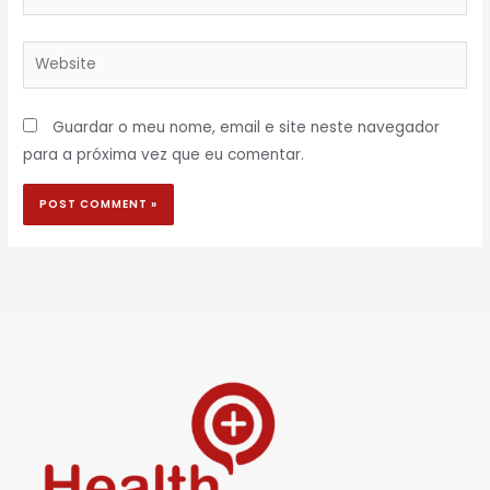
Website
Guardar o meu nome, email e site neste navegador
para a próxima vez que eu comentar.