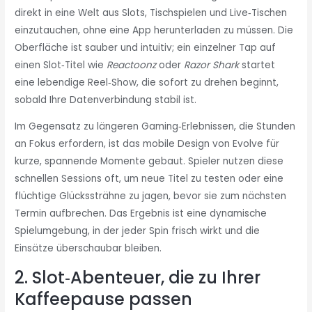
direkt in eine Welt aus Slots, Tischspielen und Live‑Tischen
einzutauchen, ohne eine App herunterladen zu müssen. Die
Oberfläche ist sauber und intuitiv; ein einzelner Tap auf
einen Slot‑Titel wie
Reactoonz
oder
Razor Shark
startet
eine lebendige Reel‑Show, die sofort zu drehen beginnt,
sobald Ihre Datenverbindung stabil ist.
Im Gegensatz zu längeren Gaming‑Erlebnissen, die Stunden
an Fokus erfordern, ist das mobile Design von Evolve für
kurze, spannende Momente gebaut. Spieler nutzen diese
schnellen Sessions oft, um neue Titel zu testen oder eine
flüchtige Glückssträhne zu jagen, bevor sie zum nächsten
Termin aufbrechen. Das Ergebnis ist eine dynamische
Spielumgebung, in der jeder Spin frisch wirkt und die
Einsätze überschaubar bleiben.
2. Slot‑Abenteuer, die zu Ihrer
Kaffeepause passen