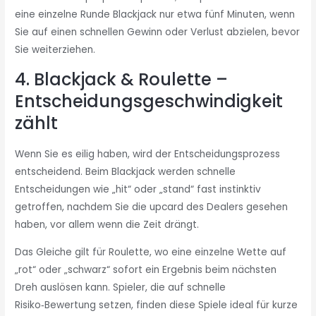
eine einzelne Runde Blackjack nur etwa fünf Minuten, wenn
Sie auf einen schnellen Gewinn oder Verlust abzielen, bevor
Sie weiterziehen.
4. Blackjack & Roulette –
Entscheidungsgeschwindigkeit
zählt
Wenn Sie es eilig haben, wird der Entscheidungsprozess
entscheidend. Beim Blackjack werden schnelle
Entscheidungen wie „hit“ oder „stand“ fast instinktiv
getroffen, nachdem Sie die upcard des Dealers gesehen
haben, vor allem wenn die Zeit drängt.
Das Gleiche gilt für Roulette, wo eine einzelne Wette auf
„rot“ oder „schwarz“ sofort ein Ergebnis beim nächsten
Dreh auslösen kann. Spieler, die auf schnelle
Risiko‑Bewertung setzen, finden diese Spiele ideal für kurze