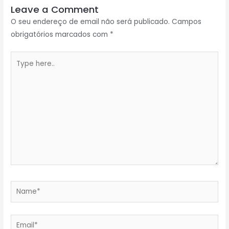
Leave a Comment
O seu endereço de email não será publicado.
Campos
obrigatórios marcados com
*
Type
here..
Name*
Email*