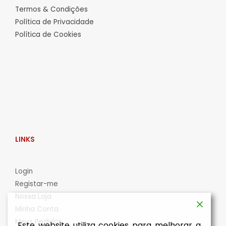
Termos & Condições
Política de Privacidade
Política de Cookies
LINKS
L
ogin
Registar-me
Nossa Loja
Minha Conta
Meus Pedidos
Este website utiliza cookies para melhorar a