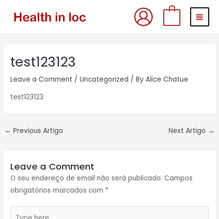
Skip
MAI
0
to
MEN
content
Post
test123123
navigation
Leave a Comment
/
Uncategorized
/ By
Alice Chatue
test123123
←
Previous Artigo
Next Artigo
→
Leave a Comment
O seu endereço de email não será publicado.
Campos
obrigatórios marcados com
*
Type