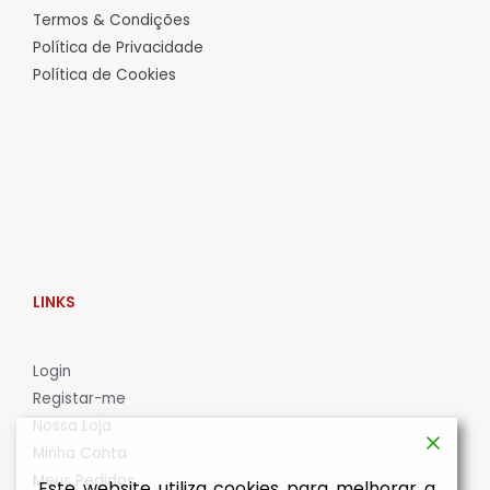
Termos & Condições
Política de Privacidade
Política de Cookies
LINKS
L
ogin
Registar-me
Nossa Loja
Minha Conta
Meus Pedidos
Este website utiliza cookies para melhorar a