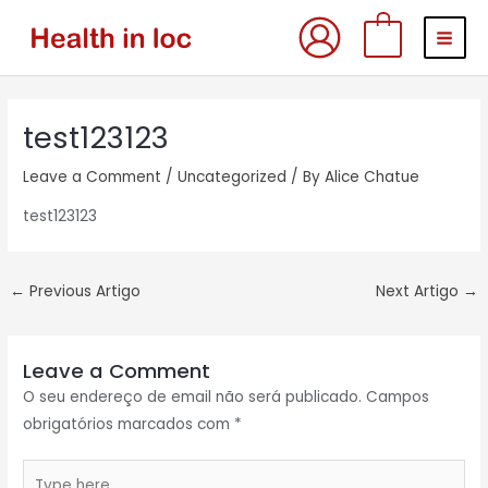
Skip
MAI
0
to
MEN
content
Post
test123123
navigation
Leave a Comment
/
Uncategorized
/ By
Alice Chatue
test123123
←
Previous Artigo
Next Artigo
→
Leave a Comment
O seu endereço de email não será publicado.
Campos
obrigatórios marcados com
*
Type